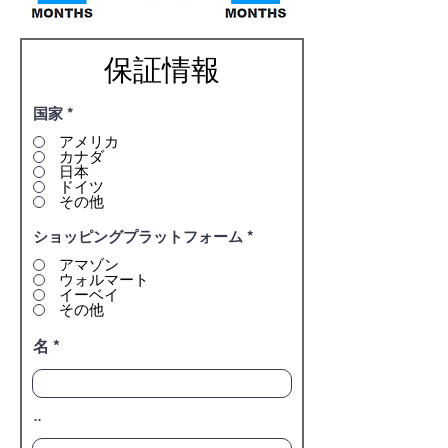
保証情報
必
国家
*
須
アメリカ
項
カナダ
目
日本
ドイツ
その他
必
ショッピングプラットフォーム
*
須
アマゾン
項
ウォルマート
目
イーベイ
その他
名
..