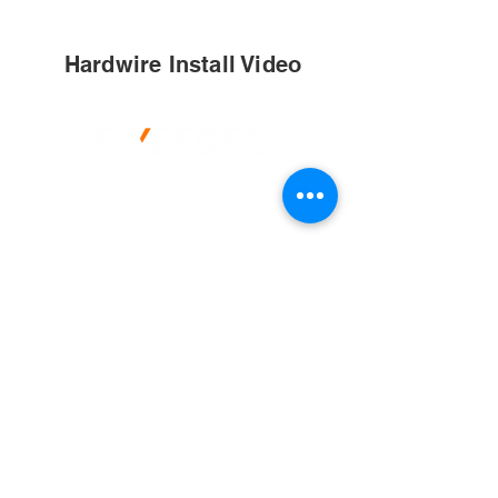
Hardwire Install Video
V100 ドライブレコーダー
保証情報
お問い合わせ
カスタマーサポート・連絡先
Line ID：jtzc-song
メールアドレス
:
support-
jp@customerafter-sales.com
メールの返信はちょっと時間がかかるので、緊急の
場合はLineでお問い合わせください。
弊社はLINEで不定期に専用の割引クーポンを送